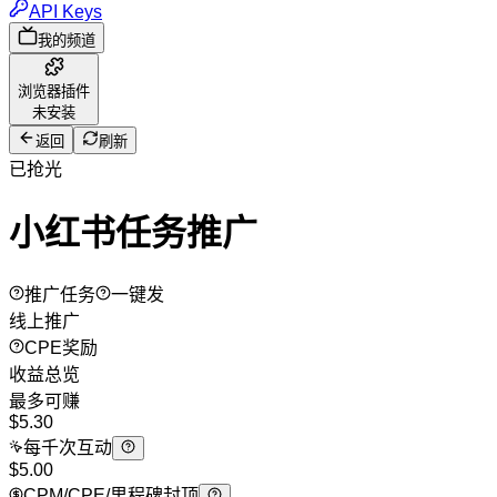
API Keys
我的频道
浏览器插件
未安装
返回
刷新
已抢光
小红书任务推广
推广任务
一键发
线上推广
CPE奖励
收益总览
最多可赚
$
5.30
每千次互动
$5.00
CPM/CPE/里程碑封顶