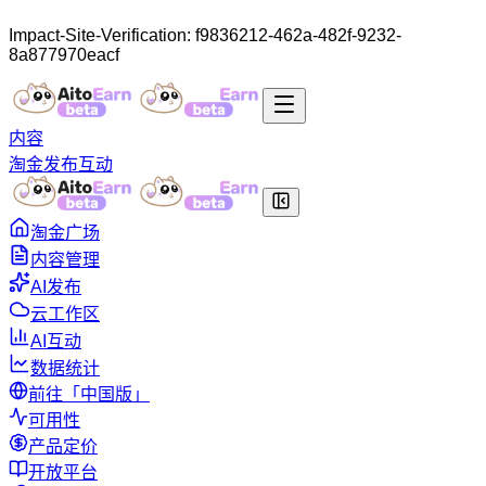
Impact-Site-Verification: f9836212-462a-482f-9232-
8a877970eacf
内容
淘金
发布
互动
淘金广场
内容管理
AI发布
云工作区
AI互动
数据统计
前往「中国版」
可用性
产品定价
开放平台