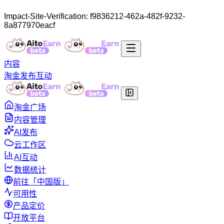
Impact-Site-Verification: f9836212-462a-482f-9232-
8a877970eacf
内容
淘金
发布
互动
淘金广场
内容管理
AI发布
云工作区
AI互动
数据统计
前往「中国版」
可用性
产品定价
开放平台