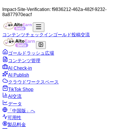
Impact-Site-Verification: f9836212-462a-482f-9232-
8a877970eacf
コンテンツ
チェックイン
ゴールド
投稿
交流
ゴールドラッシュ広場
コンテンツ管理
AI Check-in
AI Publish
クラウドワークスペース
TikTok Shop
AI交流
データ
「中国版」へ
可用性
製品料金