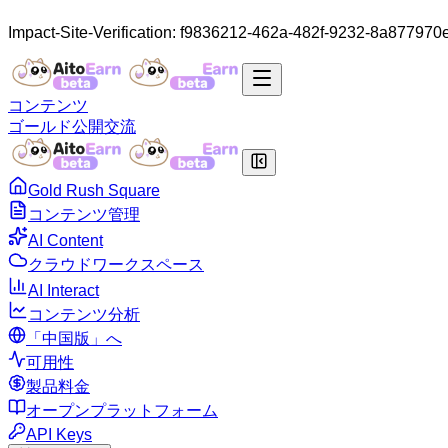
Impact-Site-Verification: f9836212-462a-482f-9232-8a877970
コンテンツ
ゴールド
公開
交流
Gold Rush Square
コンテンツ管理
AI Content
クラウドワークスペース
AI Interact
コンテンツ分析
「中国版」へ
可用性
製品料金
オープンプラットフォーム
API Keys