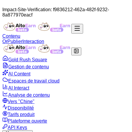
Impact-Site-Verification: f9836212-462a-482f-9232-
8a877970eacf
Contenu
Or
Publier
Interaction
Gold Rush Square
Gestion de contenu
AI Content
Espaces de travail cloud
AI Interact
Analyse de contenu
Vers "Chine"
Disponibilité
Tarifs produit
Plateforme ouverte
API Keys