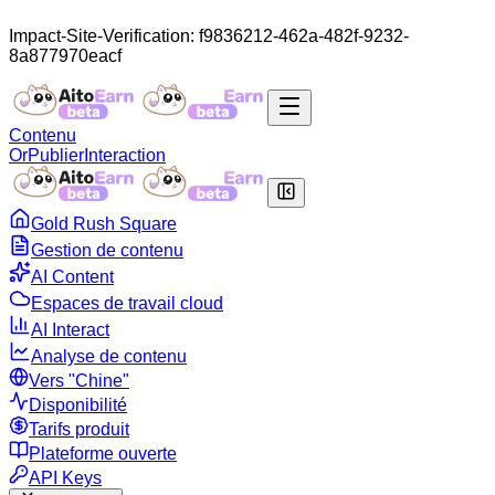
Impact-Site-Verification: f9836212-462a-482f-9232-
8a877970eacf
Contenu
Or
Publier
Interaction
Gold Rush Square
Gestion de contenu
AI Content
Espaces de travail cloud
AI Interact
Analyse de contenu
Vers "Chine"
Disponibilité
Tarifs produit
Plateforme ouverte
API Keys